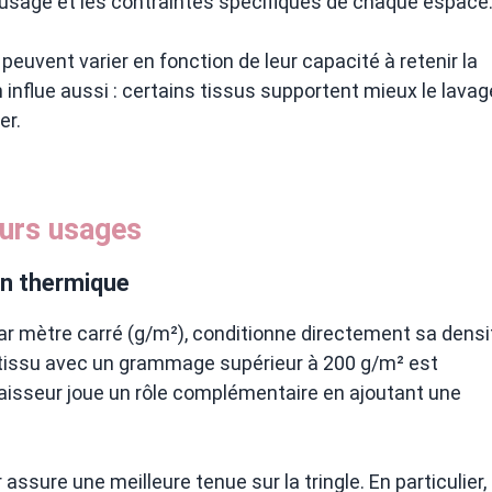
l’usage et les contraintes spécifiques de chaque espace
euvent varier en fonction de leur capacité à retenir la
n influe aussi : certains tissus supportent mieux le lavag
er.
eurs usages
on thermique
r mètre carré (g/m²), conditionne directement sa densi
n tissu avec un grammage supérieur à 200 g/m² est
épaisseur joue un rôle complémentaire en ajoutant une
sure une meilleure tenue sur la tringle. En particulier,