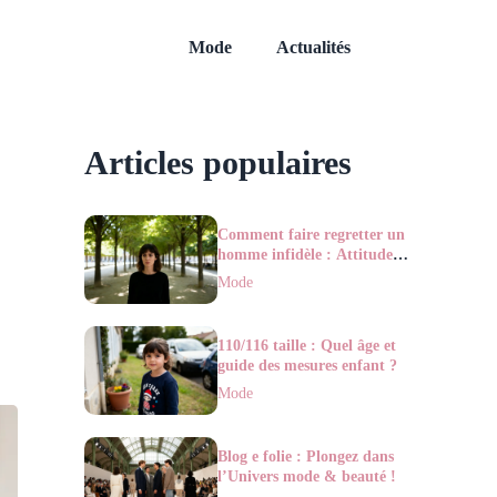
Mode
Actualités
Articles populaires
Comment faire regretter un
homme infidèle : Attitude &
astuces
Mode
110/116 taille : Quel âge et
guide des mesures enfant ?
Mode
Blog e folie : Plongez dans
l’Univers mode & beauté !