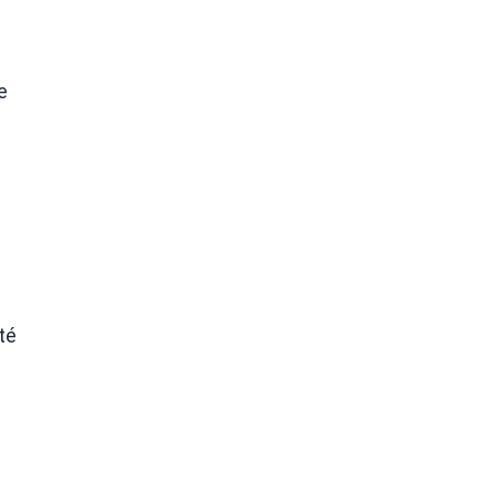
.
e
té