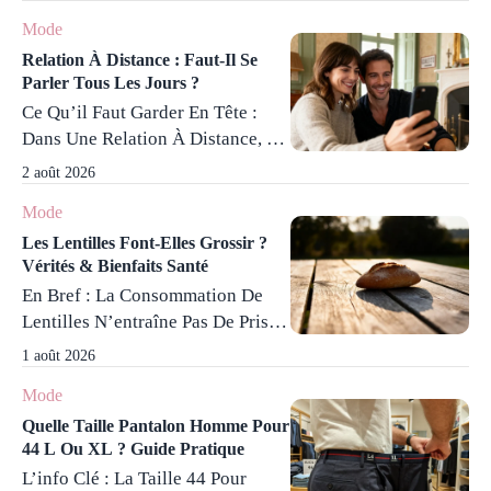
Liés À L’odeur Puissante De
Engagement Inclusif Est Renforcé
Mode
L’indigotier Et À La Pression
Par Des Collaborations ...
Read
Mécanique Exercée Sur Le Cuir
Relation À Distance : Faut-Il Se
More
Parler Tous Les Jours ?
Chevelu. Une Pose Prolongée Au-
Ce Qu’il Faut Garder En Tête :
Delà De 90 Minutes Et Un
Dans Une Relation À Distance, Un
Environnement Mal Ventilé
Contact Quotidien De 5 À 20
Amplifient Significativement Ces
2 août 2026
Minutes Favorise Une
Céphalées. La Combinaison De
Mode
Communication Régulière
Déséquilibres Physiques Et
Efficace Tout En Évitant La
Les Lentilles Font-Elles Grossir ?
Chimiques ...
Read More
Vérités & Bienfaits Santé
Surcharge. Il Est Essentiel
En Bref : La Consommation De
D’équilibrer La Fréquence Et La
Lentilles N’entraîne Pas De Prise
Qualité Des Échanges Pour
De Poids Notable Grâce À Un
Limiter La Dépendance Affective
1 août 2026
Apport Calorique Modéré De 127
Et Renforcer L’indépendance
Mode
Calories Pour 100 Grammes Cuits
Émotionnelle. La Qualité Des
Et Une Richesse Importante En
Quelle Taille Pantalon Homme Pour
Échanges Prévaut ...
Read More
44 L Ou XL ? Guide Pratique
Fibres Alimentaires Et En
L’info Clé : La Taille 44 Pour
Protéines Végétales. Ces