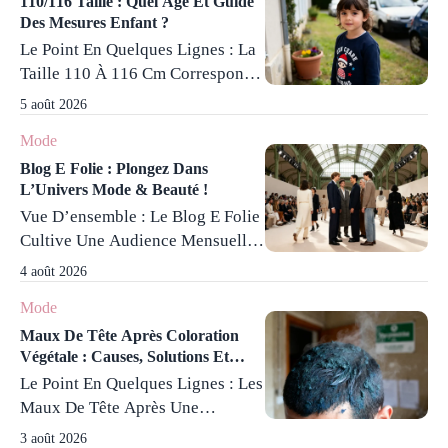
Émotionnelle, Des Stratégies
110/116 Taille : Quel Âge Et Guide
Des Mesures Enfant ?
Psychologiques Efficaces Pour
Le Point En Quelques Lignes : La
Provoquer Une Rupture
Taille 110 À 116 Cm Correspond
Émotionnelle Manifeste. Une
Typiquement À Des Enfants Âgés
Absence D’échange D’au Moins
5 août 2026
De 5 À 6 Ans, Avec Des
30 Jours Est Souvent Nécessaire
Mode
Mensurations Clés Comme Un
Pour Créer Un Vide Affectif
Tour De Poitrine Entre 58 Et 60
Blog E Folie : Plongez Dans
Induisant Une Prise De
L’Univers Mode & Beauté !
Cm Favorisant Un Choix Précis
Conscience. Parallèlement, ...
Vue D’ensemble : Le Blog E Folie
Des Vêtements. La Stature
Read More
Cultive Une Audience Mensuelle
Demeure L’élément Principal Pour
De Plusieurs Milliers De Visiteurs
Orienter Ce Choix, Mais Des
4 août 2026
Grâce À Une Ligne Éditoriale
Variations ...
Read More
Mode
Mêlant Avec Naturel Mode
Grande Taille, Contenus Érotiques
Maux De Tête Après Coloration
Végétale : Causes, Solutions Et
Amateurs Et Loisirs Créatifs. Sa
Pourquoi ?
Le Point En Quelques Lignes : Les
Authenticité Du Blog Est
Maux De Tête Après Une
Valorisée Par Les Vidéos Et
Coloration Végétale Sont Souvent
Photos Amateurs, Tandis Que Son
3 août 2026