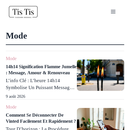
Aller
au
Menu
contenu
Mode
Mode
14h14 Signification Flamme Jumelle
: Message, Amour & Renouveau
L’info Clé : L’heure 14h14
Symbolise Un Puissant Message
Spirituel D’équilibre Et De
9 août 2026
Transformation, Particulièrement
Mode
Significatif Dans La Dynamique
Des Flammes Jumelles. Sa
Comment Se Déconnecter De
Vinted Facilement Et Rapidement ?
Réduction Numérologique À 1
Tour D’horizon : La Procédure
Souligne Croissance Spirituelle Et