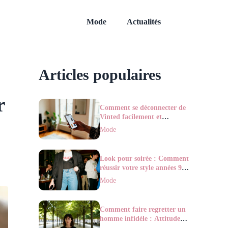
Mode
Actualités
Articles populaires
r
Comment se déconnecter de
Vinted facilement et
rapidement ?
Mode
Look pour soirée : Comment
réussir votre style années 90
?
Mode
Comment faire regretter un
homme infidèle : Attitude &
astuces